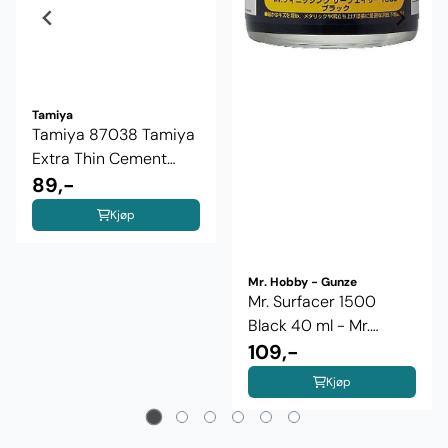
Tamiya
Tamiya 87038 Tamiya
Extra Thin Cement
40ml
89,-
Kjøp
Mr. Hobby - Gunze
Mr. Surfacer 1500
Black 40 ml - Mr.
Hobby
109,-
Kjøp