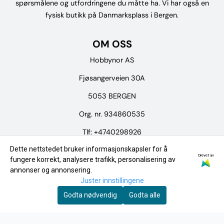
spørsmålene og utfordringene du måtte ha. Vi har også en
fysisk butikk på Danmarksplass i Bergen.
OM OSS
Hobbynor AS
Fjøsangerveien 30A
5053 BERGEN
Org. nr. 934860535
Tlf:
+4740298926
Dette nettstedet bruker informasjonskapsler for å
post@hobbynor.no
Drevet av
fungere korrekt, analysere trafikk, personalisering av
annonser og annonsering.
Meny
Juster innstillingene
Logg på
Godta nødvendig
Godta alle
Merker
Tilbud