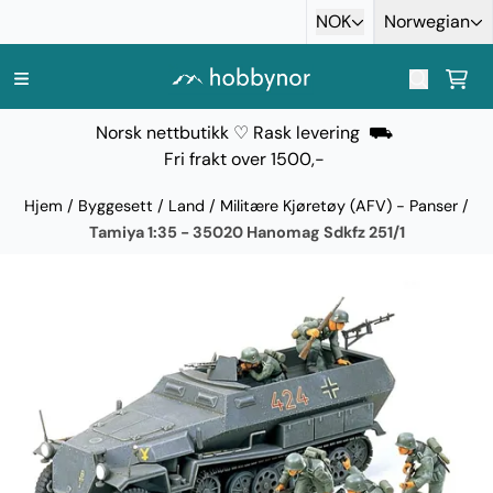
Hopp til innhold
NOK
Norwegian
Norsk nettbutikk ♡ Rask levering ⛟
Fri frakt over 1500,-
Hjem
/
Byggesett
/
Land
/
Militære Kjøretøy (AFV) - Panser
/
Tamiya 1:35 - 35020 Hanomag Sdkfz 251/1