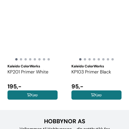
Kaleido ColorWorks
Kaleido ColorWorks
KP201 Primer White
KP103 Primer Black
195,-
95,-
Kjøp
Kjøp
HOBBYNOR AS
Velkommen til Hobbynor.no - din nettbutikk for