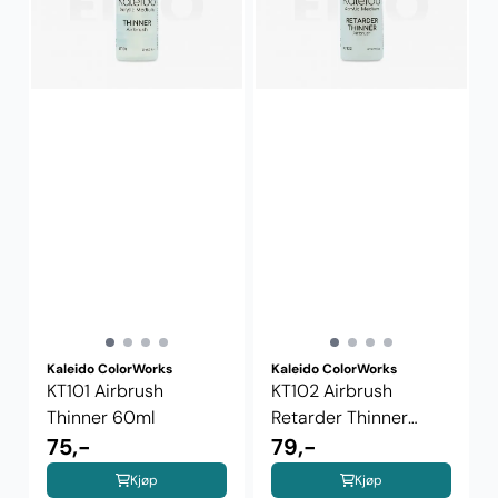
Kaleido ColorWorks
Kaleido ColorWorks
KT101 Airbrush
KT102 Airbrush
Thinner 60ml
Retarder Thinner
75,-
60ml
79,-
Kjøp
Kjøp