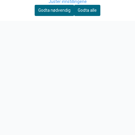
Juster innstillingene
Merker
Godta nødvendig
Godta alle
Tilbud
INFO
Frakt og retur
Personvern
Om oss
Kontakt oss
Salgsbetingelser
Fysisk Butikk
NYHETSBREV
Motta nyheter og tilbud!
E-post