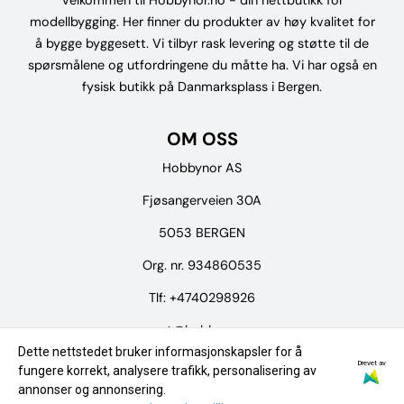
modellbygging. Her finner du produkter av høy kvalitet for
å bygge byggesett. Vi tilbyr rask levering og støtte til de
spørsmålene og utfordringene du måtte ha. Vi har også en
fysisk butikk på Danmarksplass i Bergen.
OM OSS
Hobbynor AS
Fjøsangerveien 30A
5053 BERGEN
Org. nr. 934860535
Tlf:
+4740298926
post@hobbynor.no
Dette nettstedet bruker informasjonskapsler for å
Drevet av
Meny
fungere korrekt, analysere trafikk, personalisering av
annonser og annonsering.
Logg på