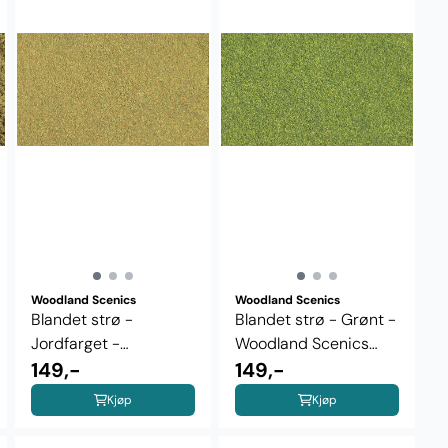
Woodland Scenics
Woodland Scenics
Blandet strø -
Blandet strø - Grønt -
Jordfarget -
Woodland Scenics
Woodland Scenics
149,-
T49
149,-
T50
Kjøp
Kjøp