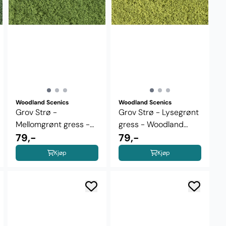
Woodland Scenics
Woodland Scenics
Grov Strø -
Grov Strø - Lysegrønt
Mellomgrønt gress -
gress - Woodland
Woodland Scenics ...
79,-
Scenics ...
79,-
Kjøp
Kjøp