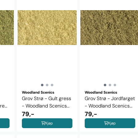
Woodland Scenics
Woodland Scenics
Grov Strø - Gult gress
Grov Strø - Jordfarget
ress
- Woodland Scenics
- Woodland Scenics
T61
79,-
T60
79,-
Kjøp
Kjøp