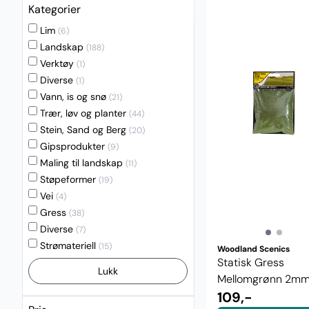
Kategorier
Lim
(6)
Landskap
(188)
Verktøy
(1)
Diverse
(1)
Vann, is og snø
(21)
Trær, løv og planter
(44)
Stein, Sand og Berg
(20)
Gipsprodukter
(9)
Maling til landskap
(11)
Støpeformer
(19)
Vei
(4)
Gress
(38)
Diverse
(7)
Strømateriell
(15)
Woodland Scenics
Statisk Gress
Lukk
Mellomgrønn 2mm
Woodland Scenics .
109,-