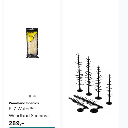
Woodland Scenics
E-Z Water™ -
Woodland Scenics
C1206
289,-