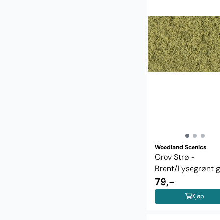
Woodland Scenics
Grov Strø -
Brent/Lysegrønt g
- Woodland ...
79,-
Kjøp