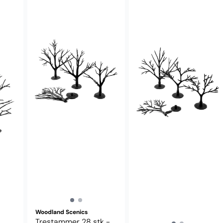
Woodland Scenics
Trestammer 28 stk -