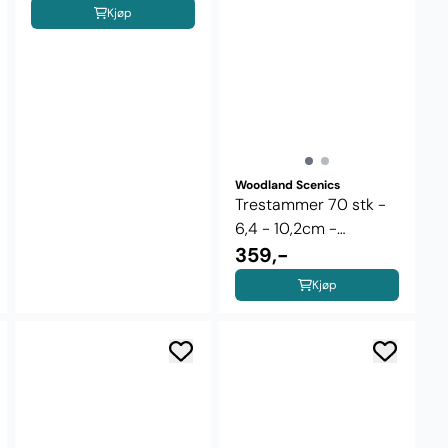
Kjøp
Woodland Scenics
Trestammer 70 stk -
6,4 - 10,2cm -
Woodland ...
359,-
Kjøp