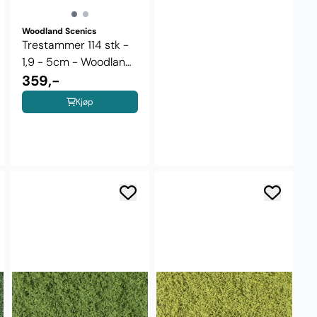
Woodland Scenics
Trestammer 114 stk -
1,9 - 5cm - Woodland
Scenics ...
359,-
Kjøp