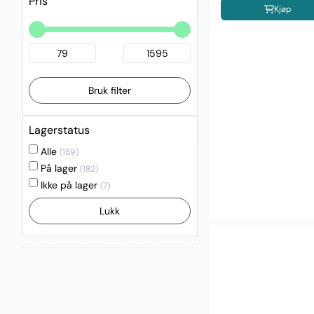
Pris
Kjøp
Bruk filter
Lagerstatus
Alle
(189)
På lager
(182)
Ikke på lager
(7)
Lukk