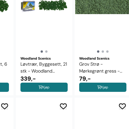
Woodland Scenics
Woodland Scenics
t, 6
Løvtrær, Byggesett, 21
Grov Strø -
stk - Woodland
Mørkegrønt gress -
Scenics ...
339,-
Woodland Scenics ...
79,-
Kjøp
Kjøp