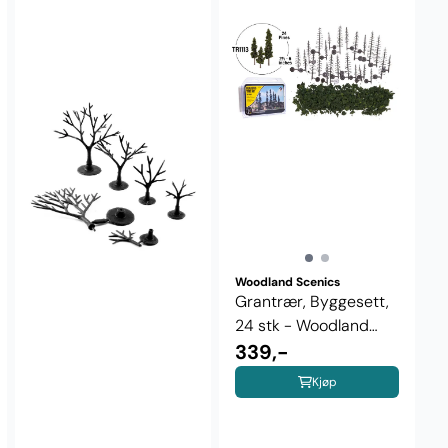
Woodland Scenics
Grantrær, Byggesett,
24 stk - Woodland
Scenics ...
339,-
Kjøp