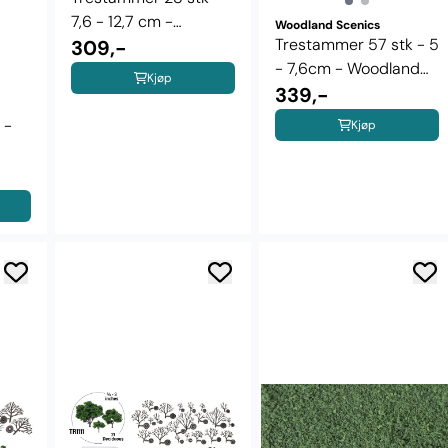
7,6 - 12,7 cm -
Woodland Scenics
Trestammer 57 stk - 5
Woodland ...
309,-
- 7,6cm - Woodland
Kjøp
Scenics ...
339,-
 -
Kjøp