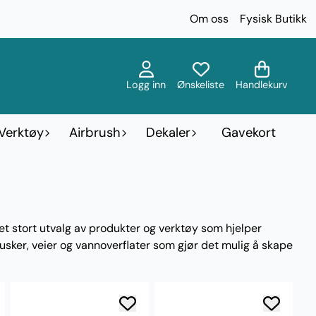
Om oss
Fysisk Butikk
Logg inn
Ønskeliste
Handlekurv
Verktøy
Airbrush
Dekaler
Gavekort
t stort utvalg av produkter og verktøy som hjelper
busker, veier og vannoverflater som gjør det mulig å skape