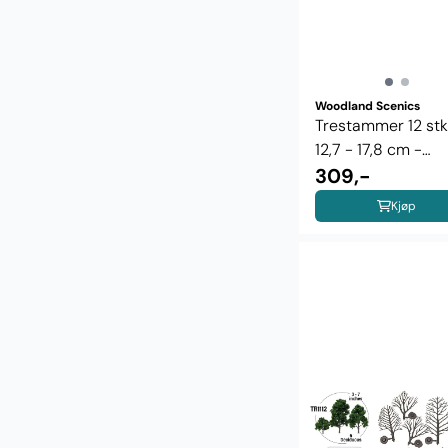
Woodland Scenics
Trestammer 12 stk
12,7 - 17,8 cm -
Woodland ...
309,-
Kjøp