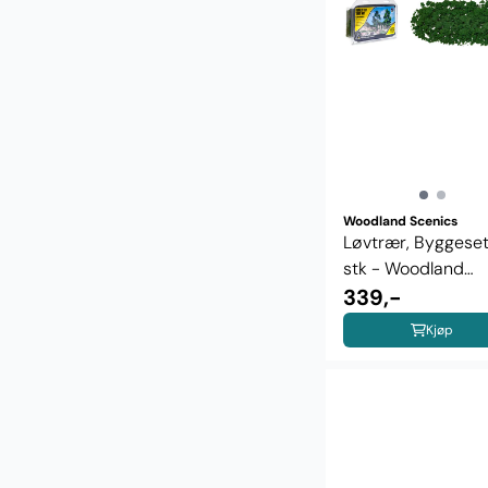
Woodland Scenics
Løvtrær, Byggeset
stk - Woodland
Scenics ...
339,-
Kjøp