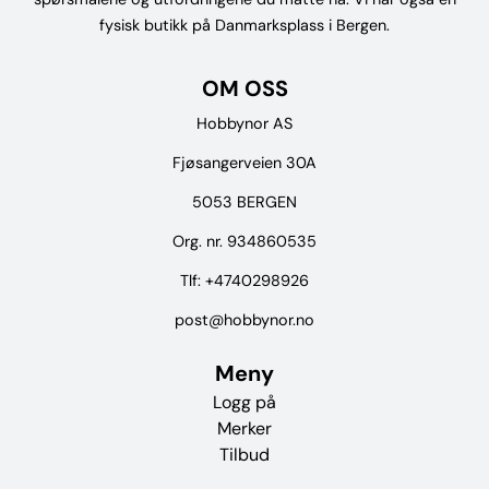
fysisk butikk på Danmarksplass i Bergen.
OM OSS
Hobbynor AS
Fjøsangerveien 30A
5053 BERGEN
Org. nr. 934860535
Tlf:
+4740298926
post@hobbynor.no
Meny
Logg på
Merker
Tilbud