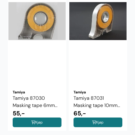
Tamiya
Tamiya
Tamiya 87030
Tamiya 87031
Masking tape 6mm
Masking tape 10mm
(box)
55,-
(box)
65,-
Kjøp
Kjøp