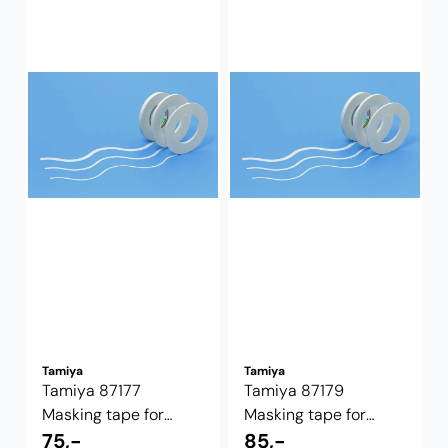
Tamiya
Tamiya
Tamiya 87177
Tamiya 87179
Masking tape for
Masking tape for
curves 2mm
75,-
curves 5mm
85,-