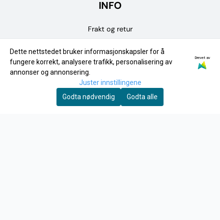
INFO
Frakt og retur
Personvern
Dette nettstedet bruker informasjonskapsler for å
Drevet av
fungere korrekt, analysere trafikk, personalisering av
Om oss
annonser og annonsering.
Kontakt oss
Juster innstillingene
Godta nødvendig
Godta alle
Salgsbetingelser
Fysisk Butikk
NYHETSBREV
Motta nyheter og tilbud!
E-post