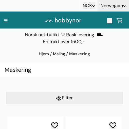
Hopp til innhold
NOK
Norwegian
Norsk nettbutikk ♡ Rask levering ⛟
Fri frakt over 1500,-
Hjem
/
Maling
/
Maskering
Maskering
Filter