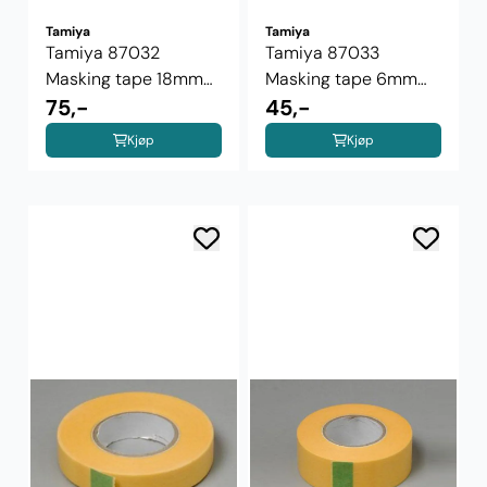
Tamiya
Tamiya
Tamiya 87032
Tamiya 87033
Masking tape 18mm
Masking tape 6mm
(box)
75,-
Refill
45,-
Kjøp
Kjøp