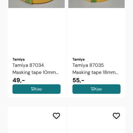
Tamiya
Tamiya
Tamiya 87034
Tamiya 87035
Masking tape 10mm
Masking tape 18mm
Refill
49,-
Refill
55,-
Kjøp
Kjøp