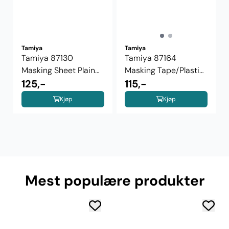
Tamiya
Tamiya
Tamiya 87130
Tamiya 87164
Masking Sheet Plain
Masking Tape/Plastic
(5pcs)
125,-
Sheeting - ...
115,-
Kjøp
Kjøp
Mest populære produkter