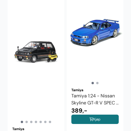
Tamiya
Tamiya 1:24 - Nissan
Skyline GT-R V SPEC 2
...
389,-
Kjøp
Tamiya