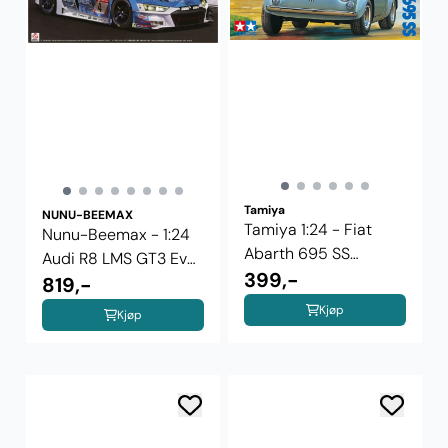
Tamiya
NUNU-BEEMAX
Tamiya 1:24 - Fiat
Nunu-Beemax - 1:24
Abarth 695 SS
Audi R8 LMS GT3 Evo
(24173)
399,-
- ...
819,-
Kjøp
Kjøp