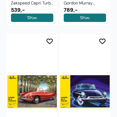
Zakspeed Capri Turbo
Gordon Murray
1978
539,-
Automotive T.50 ...
789,-
Kjøp
Kjøp