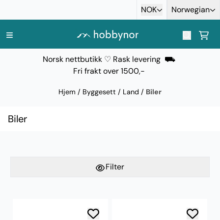
Hopp til innhold
NOK
Norwegian
Norsk nettbutikk ♡ Rask levering ⛟
Fri frakt over 1500,-
Hjem
/
Byggesett
/
Land
/
Biler
Biler
Filter