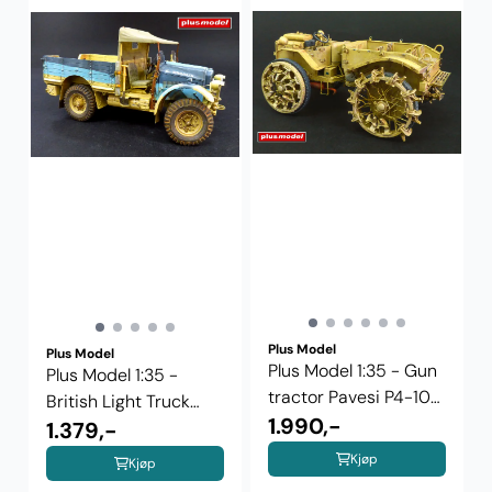
Plus Model
Plus Model
Plus Model 1:35 - Gun
Plus Model 1:35 -
tractor Pavesi P4-100
British Light Truck
model ...
1.990,-
Morris CS8 ...
1.379,-
Kjøp
Kjøp