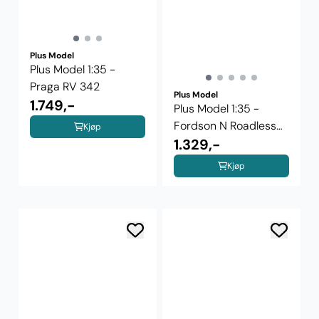
Plus Model
Plus Model 1:35 -
Praga RV 342
Plus Model
1.749,-
Plus Model 1:35 -
Fordson N Roadless
Kjøp
crawler 586
1.329,-
Kjøp