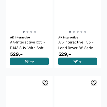
AK Interactive
AK Interactive
AK-Interactive 1:35 -
AK-Interactive 1:35 -
FJ43 SUV With Soft
Land Rover 88 Series
Top IDF ...
529,-
IIA ...
529,-
Kjøp
Kjøp