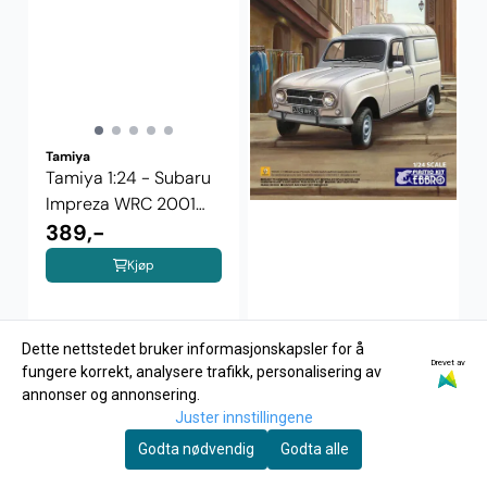
Tamiya
Tamiya 1:24 - Subaru
Impreza WRC 2001
(24240)
389,-
Kjøp
Dette nettstedet bruker informasjonskapsler for å
Drevet av
fungere korrekt, analysere trafikk, personalisering av
annonser og annonsering.
Juster innstillingene
EBBRO 1:24 - Renault
Godta nødvendig
Godta alle
4 Fourgonnette