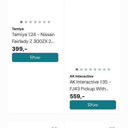
Tamiya
Tamiya 1:24 - Nissan
Fairlady Z 300ZX 2
Seater ...
399,-
Kjøp
AK Interactive
AK Interactive 1:35 -
FJ43 Pickup With
Dshkm ...
559,-
Kjøp