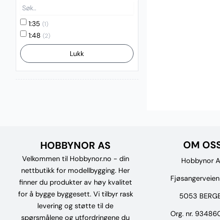
1:35
(1)
1:48
(2)
Lukk
OM OS
HOBBYNOR AS
Velkommen til Hobbynor.no - din
Hobbynor 
nettbutikk for modellbygging. Her
Fjøsangerveie
finner du produkter av høy kvalitet
for å bygge byggesett. Vi tilbyr rask
5053 BERG
levering og støtte til de
Org. nr. 9348
spørsmålene og utfordringene du