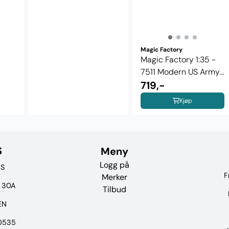
Magic Factory
Magic Factory 1:35 -
7511 Modern US Army
Combat ...
719,-
Kjøp
S
Meny
Logg på
AS
F
Merker
n 30A
Tilbud
EN
60535