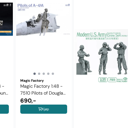
Magic Factory
 -
Magic Factory 1:48 -
ound
7510 Pilots of Douglas
A-4 M ...
690,-
Kjøp