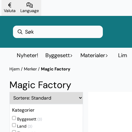
Hopp til innhold
Valuta
Language
Nyheter!
Byggesett
Materialer
Lim
Hjem
/
Merker
/
Magic Factory
Magic Factory
Kategorier
Byggesett
(3)
Land
(3)