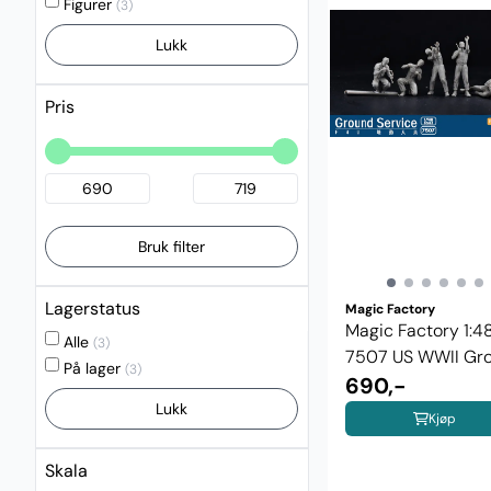
Figurer
(3)
Lukk
Pris
Bruk filter
Lagerstatus
Magic Factory
Magic Factory 1:48
Alle
(3)
7507 US WWII Gr
På lager
(3)
Service ...
690,-
Lukk
Kjøp
Skala