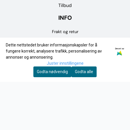
Tilbud
INFO
Frakt og retur
Personvern
Dette nettstedet bruker informasjonskapsler for å
Drevet av
fungere korrekt, analysere trafikk, personalisering av
Om oss
annonser og annonsering.
Kontakt oss
Juster innstillingene
Godta nødvendig
Godta alle
Salgsbetingelser
Fysisk Butikk
NYHETSBREV
Motta nyheter og tilbud!
E-post