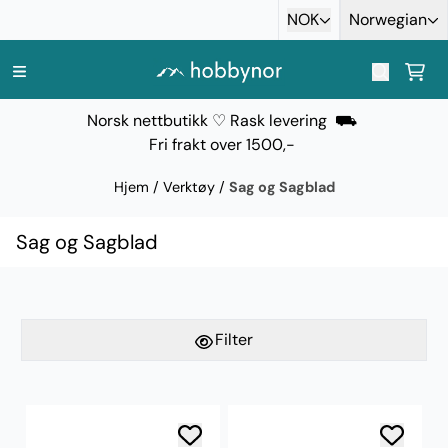
Hopp til innhold
NOK
Norwegian
Norsk nettbutikk ♡ Rask levering ⛟
Fri frakt over 1500,-
Hjem
/
Verktøy
/
Sag og Sagblad
Sag og Sagblad
Filter