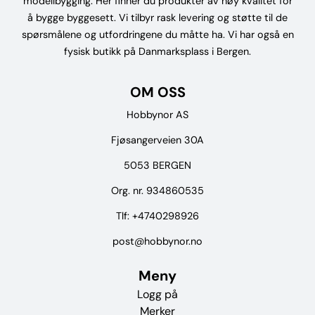
modellbygging. Her finner du produkter av høy kvalitet for
å bygge byggesett. Vi tilbyr rask levering og støtte til de
spørsmålene og utfordringene du måtte ha. Vi har også en
fysisk butikk på Danmarksplass i Bergen.
OM OSS
Hobbynor AS
Fjøsangerveien 30A
5053 BERGEN
Org. nr. 934860535
Tlf:
+4740298926
post@hobbynor.no
Meny
Logg på
Merker