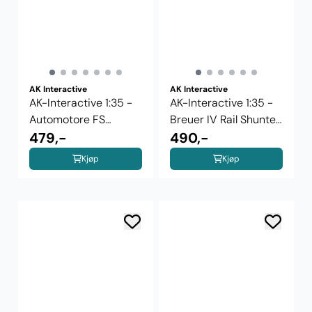
AK Interactive
AK Interactive
AK-Interactive 1:35 -
AK-Interactive 1:35 -
Automotore FS
Breuer IV Rail Shunter
206/207/208 ...
479,-
...
490,-
Kjøp
Kjøp