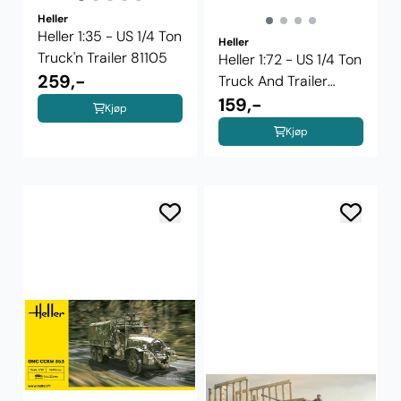
Heller
Heller 1:35 - US 1/4 Ton
Heller
Truck'n Trailer 81105
Heller 1:72 - US 1/4 Ton
259,-
Truck And Trailer
79997
159,-
Kjøp
Kjøp