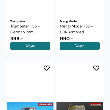
Trumpeter
Meng Model
Trumpeter 1:35 -
Meng-Model 1:35 -
German 2cm
D9R Armored
Flakvierling 38 Auf ...
399,-
Bulldozer SS-002
990,-
Kjøp
Kjøp