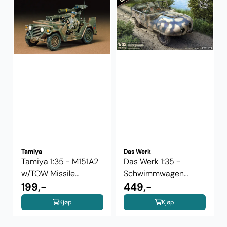
Tamiya
Das Werk
Tamiya 1:35 - M151A2
Das Werk 1:35 -
w/TOW Missile
Schwimmwagen
Launcher ...
199,-
Trippel SG 6/38
449,-
Kjøp
Kjøp