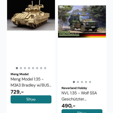
Meng Model
Meng Model 1:35 -
M3A3 Bradley w/BUSK
Neverland Hobby
III ...
729,-
NVL 1:35 - Wolf SSA
Geschützter
Kjøp
Geländewagen ...
490,-