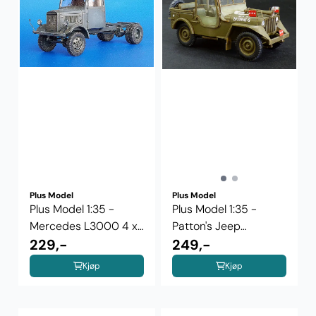
Plus Model
Plus Model
Plus Model 1:35 -
Plus Model 1:35 -
Mercedes L3000 4 x
Patton's Jeep
4 chassis ...
229,-
Conversion 243
249,-
Kjøp
Kjøp