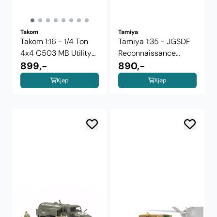
Takom
Tamiya
Takom 1:16 - 1/4 Ton
Tamiya 1:35 - JGSDF
4x4 G503 MB Utility
Reconnaissance
Truck ...
899,-
Motorcycle & ...
890,-
Kjøp
Kjøp