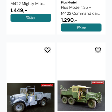
Plus Model
M422 Mighty Mite
Plus Model 1:35 -
294
1.449,-
M422 Command car
Kjøp
312
1.290,-
Kjøp