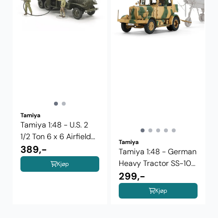
Tamiya
Tamiya 1:48 - U.S. 2
1/2 Ton 6 x 6 Airfield
Tamiya
Fuel ...
389,-
Tamiya 1:48 - German
Heavy Tractor SS-100
Kjøp
(32593)
299,-
Kjøp