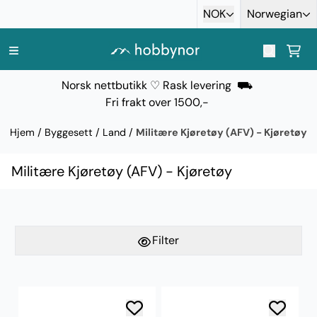
Hopp til innhold
NOK
Norwegian
Norsk nettbutikk ♡ Rask levering ⛟
Fri frakt over 1500,-
Hjem
/
Byggesett
/
Land
/
Militære Kjøretøy (AFV) - Kjøretøy
Militære Kjøretøy (AFV) - Kjøretøy
Filter