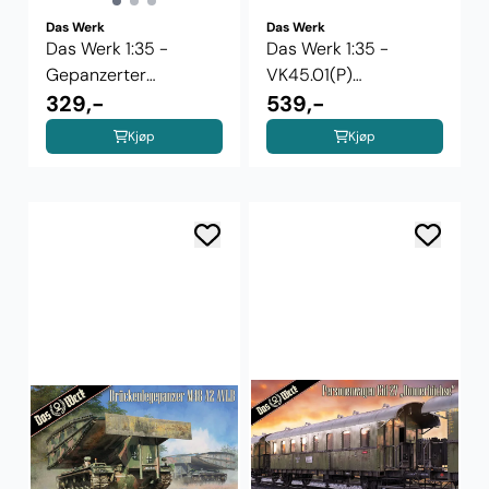
Das Werk
Das Werk
Das Werk 1:35 -
Das Werk 1:35 -
Gepanzerter
VK45.01(P)
Munitionsschlepper ...
329,-
Rammtiger
539,-
Kjøp
Kjøp