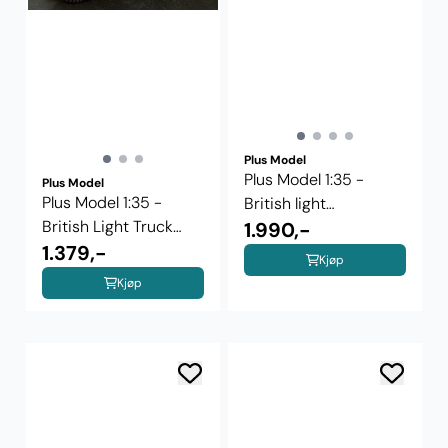
Plus Model
Plus Model 1:35 -
Plus Model
Plus Model 1:35 -
British light
British Light Truck
breakdown Morris ...
1.990,-
Morris CS8 ...
1.379,-
Kjøp
Kjøp