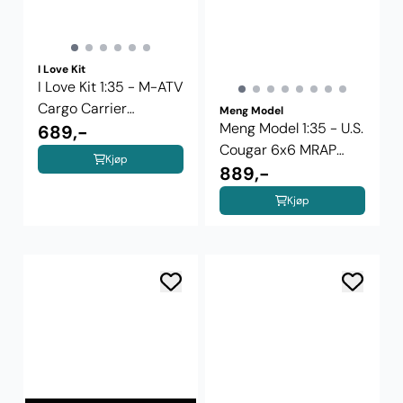
I Love Kit
I Love Kit 1:35 - M-ATV
Cargo Carrier
Meng Model
Meng Model 1:35 - U.S.
(63556)
689,-
Cougar 6x6 MRAP
Kjøp
Vehicle ...
889,-
Kjøp