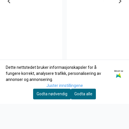
Dette nettstedet bruker informasjonskapsler for å
Drevet av
fungere korrekt, analysere trafikk, personalisering av
Zoukei-Mura
Zoukei-Mura
annonser og annonsering.
SWS48-03-M02 Ho 229
SWS48-03-M03 Ho 229
Juster innstillingene
Weighted Tires
Turned Metal Machine
Godta nødvendig
Godta alle
129,-
Gun and ...
159,-
Kjøp
Kjøp