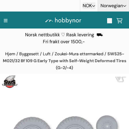
Hopp til innhold
NOK
Norwegian
Norsk nettbutikk ♡ Rask levering ⛟
Fri frakt over 1500,-
Hjem
/
Byggesett
/
Luft
/
Zoukei-Mura ettermarked
/
SWS25-
M021/32 Bf 109 G Early Type with Self-Weight Deformed Tires
(G-2/-4)