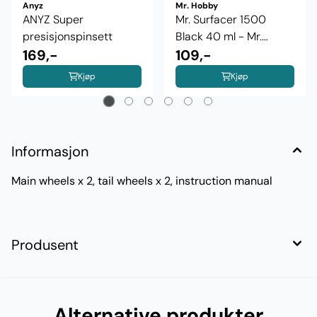
Anyz
Mr. Hobby
ANYZ Super
Mr. Surfacer 1500
presisjonspinsett
Black 40 ml - Mr.
169,-
Hobby
109,-
Kjøp
Kjøp
Informasjon
Main wheels x 2, tail wheels x 2, instruction manual
Produsent
Alternative produkter