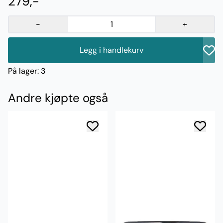
279,-
-
+
Legg i handlekurv
På lager
: 3
Andre kjøpte også