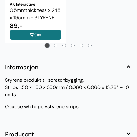
AK Interactive
0.5mmthickness x 245
x 195mm - STYRENE
SHEET
89,-
Kjøp
Informasjon
Styrene produkt til scratchbygging.
Strips 1.50 x 1.50 x 350mm / 0.060 x 0.060 x 13.78″ – 10
units
Opaque white polystyrene strips.
Produsent