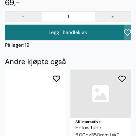
69,-
-
+
Legg i handlekurv
På lager
: 19
Andre kjøpte også
AK Interactive
Hollow tube
5.00dx350mm (W.T.