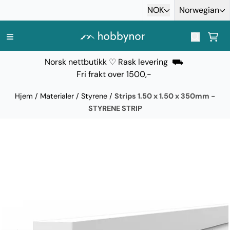
Hopp til innhold
NOK
Norwegian
Norsk nettbutikk ♡ Rask levering ⛟
Fri frakt over 1500,-
Hjem
/
Materialer
/
Styrene
/
Strips 1.50 x 1.50 x 350mm -
STYRENE STRIP