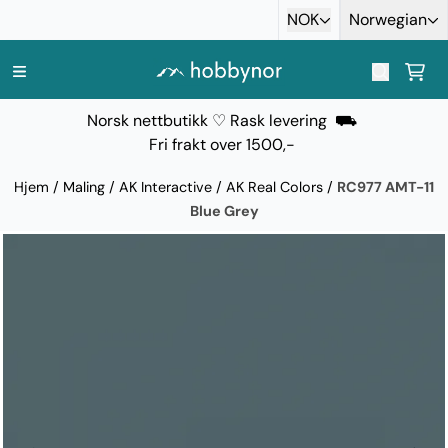
Hopp til innhold
NOK
Norwegian
Norsk nettbutikk ♡ Rask levering ⛟
Fri frakt over 1500,-
Hjem
/
Maling
/
AK Interactive
/
AK Real Colors
/
RC977 AMT-11
Blue Grey