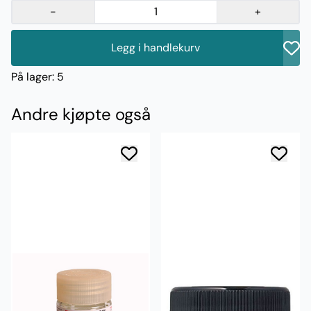
-
+
Legg i handlekurv
På lager
: 5
Andre kjøpte også