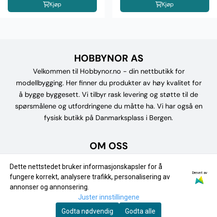
Kjøp
Kjøp
HOBBYNOR AS
Velkommen til Hobbynor.no - din nettbutikk for
modellbygging. Her finner du produkter av høy kvalitet for
å bygge byggesett. Vi tilbyr rask levering og støtte til de
spørsmålene og utfordringene du måtte ha. Vi har også en
fysisk butikk på Danmarksplass i Bergen.
OM OSS
Hobbynor AS
Dette nettstedet bruker informasjonskapsler for å
Drevet av
fungere korrekt, analysere trafikk, personalisering av
Fjøsangerveien 30A
annonser og annonsering.
5053 BERGEN
Juster innstillingene
Godta nødvendig
Godta alle
Org. nr. 934860535