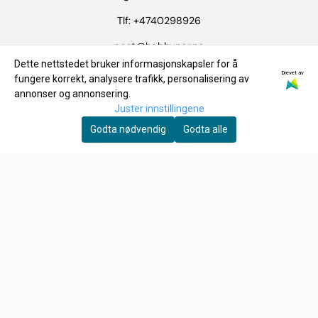
Tlf:
+4740298926
post@hobbynor.no
Dette nettstedet bruker informasjonskapsler for å
Drevet av
Meny
fungere korrekt, analysere trafikk, personalisering av
annonser og annonsering.
Logg på
Juster innstillingene
Merker
Godta nødvendig
Godta alle
Tilbud
INFO
Frakt og retur
Personvern
Om oss
Kontakt oss
Salgsbetingelser