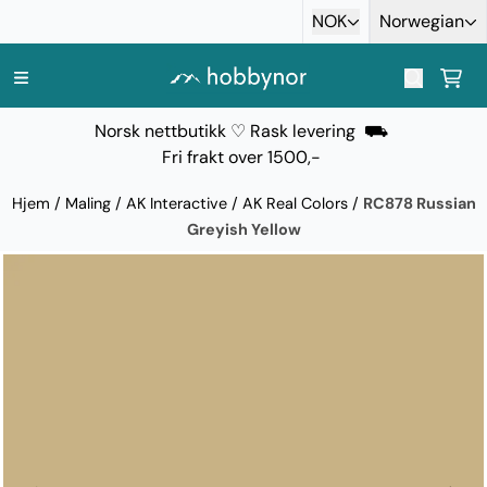
Hopp til innhold
NOK
Norwegian
Norsk nettbutikk ♡ Rask levering ⛟
Fri frakt over 1500,-
Hjem
/
Maling
/
AK Interactive
/
AK Real Colors
/
RC878 Russian
Greyish Yellow