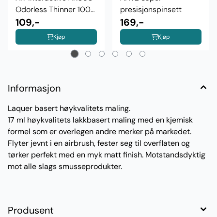
Odorless Thinner 100
presisjonspinsett
ml
109,-
169,-
Kjøp
Kjøp
Informasjon
Laquer basert høykvalitets maling.
17 ml høykvalitets lakkbasert maling med en kjemisk
formel som er overlegen andre merker på markedet.
Flyter jevnt i en airbrush, fester seg til overflaten og
tørker perfekt med en myk matt finish. Motstandsdyktig
mot alle slags smusseprodukter.
Produsent