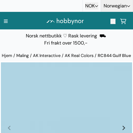
Hopp til innhold
NOK
Norwegian
Norsk nettbutikk ♡ Rask levering ⛟
Fri frakt over 1500,-
Hjem
/
Maling
/
AK Interactive
/
AK Real Colors
/
RC844 Gulf Blue