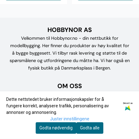
HOBBYNOR AS
Velkommen til Hobbynor.no - din nettbutikk for
modellbygging. Her finner du produkter av høy kvalitet for
å bygge byggesett. Vi tilbyr rask levering og støtte til de
spørsmålene og utfordringene du måtte ha. Vi har også en
fysisk butikk på Danmarksplass i Bergen.
OM OSS
Hobbynor AS
Dette nettstedet bruker informasjonskapsler for å
Drevet av
fungere korrekt, analysere trafikk, personalisering av
Fjøsangerveien 30A
annonser og annonsering.
5053 BERGEN
Juster innstillingene
Godta nødvendig
Godta alle
Org. nr. 934860535