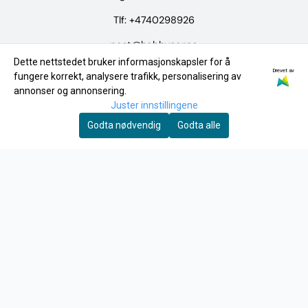
Tlf:
+4740298926
post@hobbynor.no
Dette nettstedet bruker informasjonskapsler for å
Drevet av
Meny
fungere korrekt, analysere trafikk, personalisering av
annonser og annonsering.
Logg på
Juster innstillingene
Merker
Godta nødvendig
Godta alle
Tilbud
INFO
Frakt og retur
Personvern
Om oss
Kontakt oss
Salgsbetingelser