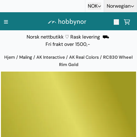
Hopp til innhold
NOK
Norwegian
Norsk nettbutikk ♡ Rask levering ⛟
Fri frakt over 1500,-
Hjem
/
Maling
/
AK Interactive
/
AK Real Colors
/
RC830 Wheel
Rim Gold