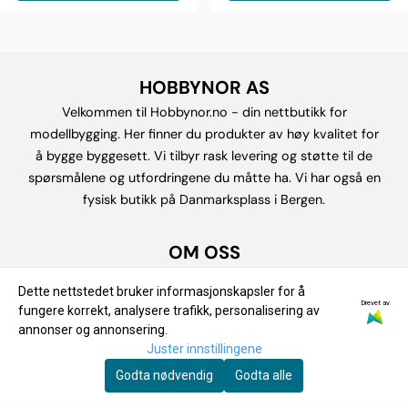
HOBBYNOR AS
Velkommen til Hobbynor.no - din nettbutikk for
modellbygging. Her finner du produkter av høy kvalitet for
å bygge byggesett. Vi tilbyr rask levering og støtte til de
spørsmålene og utfordringene du måtte ha. Vi har også en
fysisk butikk på Danmarksplass i Bergen.
OM OSS
Hobbynor AS
Dette nettstedet bruker informasjonskapsler for å
Drevet av
fungere korrekt, analysere trafikk, personalisering av
Fjøsangerveien 30A
annonser og annonsering.
5053 BERGEN
Juster innstillingene
Godta nødvendig
Godta alle
Org. nr. 934860535