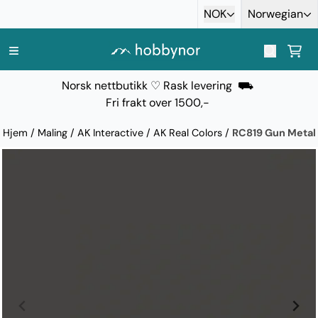
Hopp til innhold
NOK
Norwegian
Norsk nettbutikk ♡ Rask levering ⛟
Fri frakt over 1500,-
Hjem
/
Maling
/
AK Interactive
/
AK Real Colors
/
RC819 Gun Metal