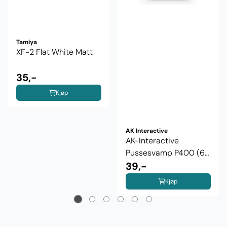
Tamiya
XF-2 Flat White Matt
35,-
Kjøp
AK Interactive
AK-Interactive
Pussesvamp P400 (6
stk)
39,-
Kjøp