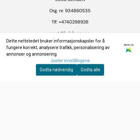
Org. nr. 934860535
Tlf:
+4740298926
post@hobbynor.no
Dette nettstedet bruker informasjonskapsler for å
Drevet av
Meny
fungere korrekt, analysere trafikk, personalisering av
annonser og annonsering.
Logg på
Juster innstillingene
Merker
Godta nødvendig
Godta alle
Tilbud
INFO
Frakt og retur
Personvern
Om oss
Kontakt oss