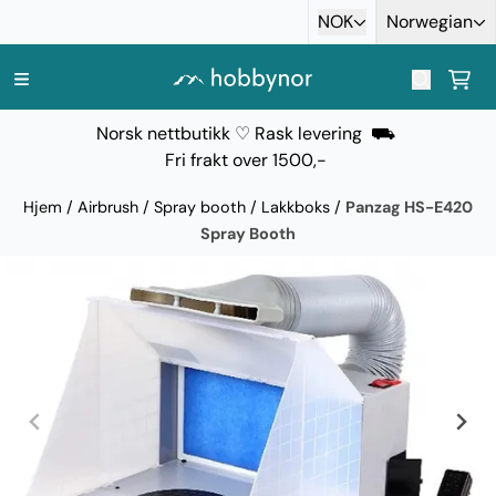
Hopp til innhold
NOK
Norwegian
Norsk nettbutikk ♡ Rask levering ⛟
Fri frakt over 1500,-
Hjem
/
Airbrush
/
Spray booth / Lakkboks
/
Panzag HS-E420
Spray Booth