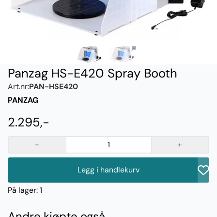
Panzag HS-E420 Spray Booth
Art.nr:
PAN-HSE420
PANZAG
2.295,-
-
+
Legg i handlekurv
På lager
: 1
Andre kjøpte også