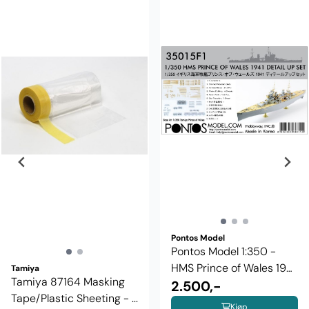
Pontos Model
Pontos Model 1:350 -
HMS Prince of Wales 1941
Tamiya
Tamiya 87164 Masking
...
2.500,-
Tape/Plastic Sheeting - ...
Kjøp