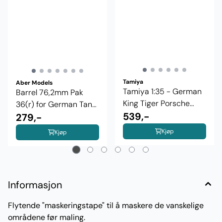
Tamiya
Aber Models
Tamiya 1:35 - German
Barrel 76,2mm Pak
King Tiger Porsche
36(r) for German Tank
Turret ...
539,-
...
279,-
Kjøp
Kjøp
Informasjon
Flytende "maskeringstape" til å maskere de vanskelige
områdene før maling.