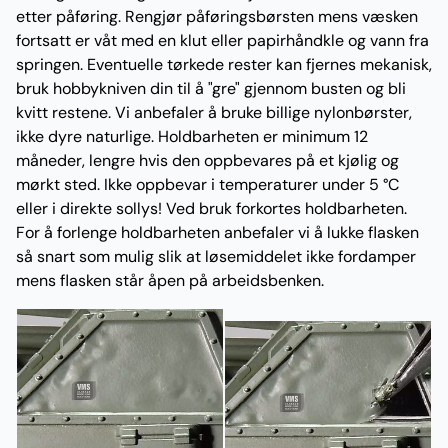
etter påføring. Rengjør påføringsbørsten mens væsken
fortsatt er våt med en klut eller papirhåndkle og vann fra
springen. Eventuelle tørkede rester kan fjernes mekanisk,
bruk hobbykniven din til å "gre" gjennom busten og bli
kvitt restene. Vi anbefaler å bruke billige nylonbørster,
ikke dyre naturlige. Holdbarheten er minimum 12
måneder, lengre hvis den oppbevares på et kjølig og
mørkt sted. Ikke oppbevar i temperaturer under 5 °C
eller i direkte sollys! Ved bruk forkortes holdbarheten.
For å forlenge holdbarheten anbefaler vi å lukke flasken
så snart som mulig slik at løsemiddelet ikke fordamper
mens flasken står åpen på arbeidsbenken.