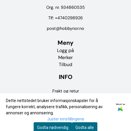
Org. nr. 934860535
Tlf:
+4740298926
post@hobbynor.no
Meny
Logg på
Merker
Tilbud
INFO
Frakt og retur
Dette nettstedet bruker informasjonskapsler for å
Personvern
Drevet av
fungere korrekt, analysere trafikk, personalisering av
Om oss
annonser og annonsering.
Juster innstillingene
Kontakt oss
Godta nødvendig
Godta alle