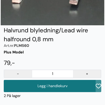
Halvrund blyledning/Lead wire
halfround 0,8 mm
Art.nr:
PLM560
Plus Model
79,-
-
+
Legg i handlekurv
2 På lager