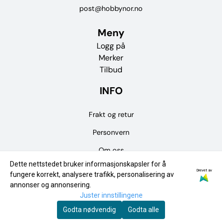
post@hobbynor.no
Meny
Logg på
Merker
Tilbud
INFO
Frakt og retur
Personvern
Om oss
Dette nettstedet bruker informasjonskapsler for å
Kontakt oss
Drevet av
fungere korrekt, analysere trafikk, personalisering av
annonser og annonsering.
Salgsbetingelser
Juster innstillingene
Fysisk Butikk
Godta nødvendig
Godta alle