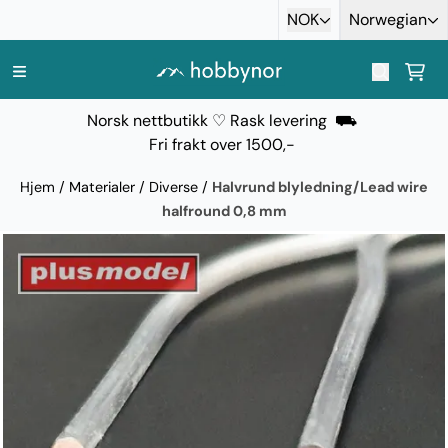
Hopp til innhold
NOK
Norwegian
Norsk nettbutikk ♡ Rask levering ⛟
Fri frakt over 1500,-
Hjem
/
Materialer
/
Diverse
/
Halvrund blyledning/Lead wire
halfround 0,8 mm