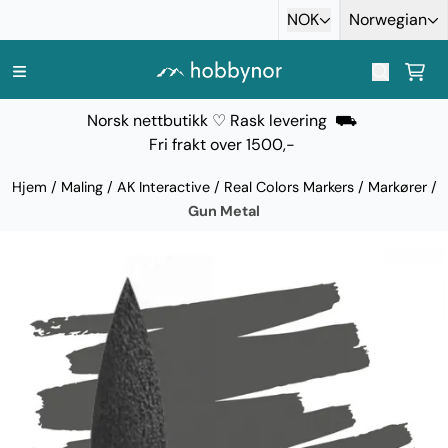
Hopp til innhold
NOK
Norwegian
Norsk nettbutikk ♡ Rask levering ⛟
Fri frakt over 1500,-
Hjem
/
Maling
/
AK Interactive
/
Real Colors Markers / Markører
/
Gun Metal