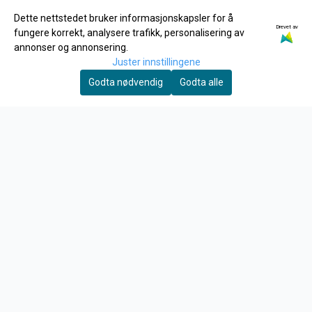
post@hobbynor.no
Dette nettstedet bruker informasjonskapsler for å
Drevet av
Meny
fungere korrekt, analysere trafikk, personalisering av
annonser og annonsering.
Logg på
Juster innstillingene
Merker
Godta nødvendig
Godta alle
Tilbud
INFO
Frakt og retur
Personvern
Om oss
Kontakt oss
Salgsbetingelser
Fysisk Butikk
NYHETSBREV