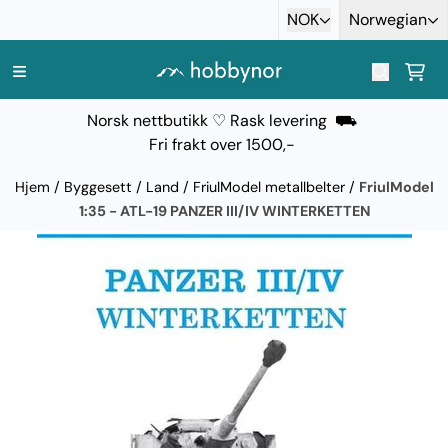
Hopp til innhold
NOK
Norwegian
Norsk nettbutikk ♡ Rask levering ⛟
Fri frakt over 1500,-
Hjem
/
Byggesett
/
Land
/
FriulModel metallbelter
/
FriulModel
1:35 - ATL-19 PANZER III/IV WINTERKETTEN