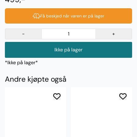
Få beskjed når varen er på lager
-
+
Ikke på lager
*Ikke på lager*
Andre kjøpte også