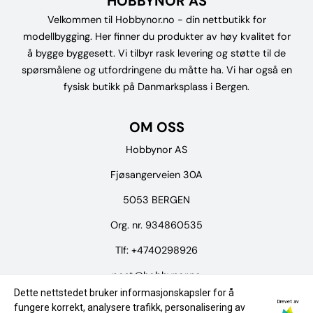
HOBBYNOR AS
Velkommen til Hobbynor.no - din nettbutikk for
modellbygging. Her finner du produkter av høy kvalitet for
å bygge byggesett. Vi tilbyr rask levering og støtte til de
spørsmålene og utfordringene du måtte ha. Vi har også en
fysisk butikk på Danmarksplass i Bergen.
OM OSS
Hobbynor AS
Fjøsangerveien 30A
5053 BERGEN
Org. nr. 934860535
Tlf:
+4740298926
post@hobbynor.no
Dette nettstedet bruker informasjonskapsler for å
Drevet av
Meny
fungere korrekt, analysere trafikk, personalisering av