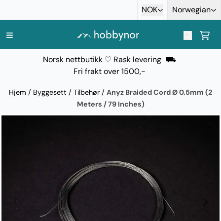
Hopp til innhold
NOK
Norwegian
Norsk nettbutikk ♡ Rask levering ⛟
Fri frakt over 1500,-
Hjem
/
Byggesett
/
Tilbehør
/
Anyz Braided Cord Ø 0.5mm (2
Meters / 79 Inches)