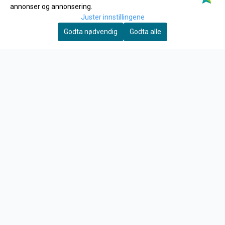
annonser og annonsering.
Logg på
Juster innstillingene
Merker
Godta nødvendig
Godta alle
Tilbud
INFO
Frakt og retur
Personvern
Om oss
Kontakt oss
Salgsbetingelser
Fysisk Butikk
NYHETSBREV
Motta nyheter og tilbud!