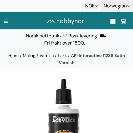
Hopp til innhold
NOK
Norwegian
Norsk nettbutikk ♡ Rask levering ⛟
Fri frakt over 1500,-
Hjem
/
Maling
/
Varnish / Lakk
/
AK-Interactive 11238 Satin
Varnish