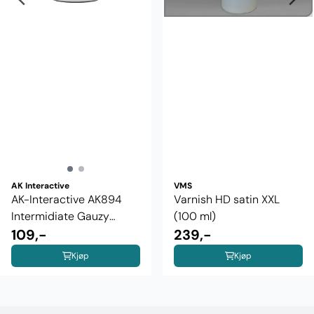
AK Interactive
VMS
AK-Interactive AK894
Varnish HD satin XXL
Intermidiate Gauzy
(100 ml)
Agent ...
109,-
239,-
Kjøp
Kjøp