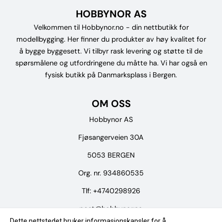
HOBBYNOR AS
Velkommen til Hobbynor.no - din nettbutikk for
modellbygging. Her finner du produkter av høy kvalitet for
å bygge byggesett. Vi tilbyr rask levering og støtte til de
spørsmålene og utfordringene du måtte ha. Vi har også en
fysisk butikk på Danmarksplass i Bergen.
OM OSS
Hobbynor AS
Fjøsangerveien 30A
5053 BERGEN
Org. nr. 934860535
Tlf:
+4740298926
post@hobbynor.no
Dette nettstedet bruker informasjonskapsler for å