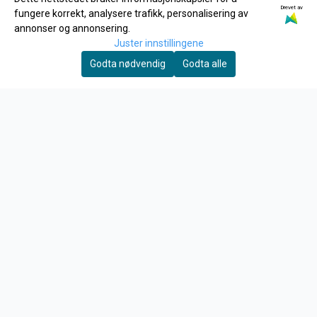
Drevet av
Meny
fungere korrekt, analysere trafikk, personalisering av
annonser og annonsering.
Logg på
Juster innstillingene
Merker
Godta nødvendig
Godta alle
Tilbud
INFO
Frakt og retur
Personvern
Om oss
Kontakt oss
Salgsbetingelser
Fysisk Butikk
NYHETSBREV