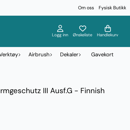
Om oss
Fysisk Butikk
Logg inn
Ønskeliste
Handlekurv
Verktøy
Airbrush
Dekaler
Gavekort
rmgeschutz III Ausf.G - Finnish