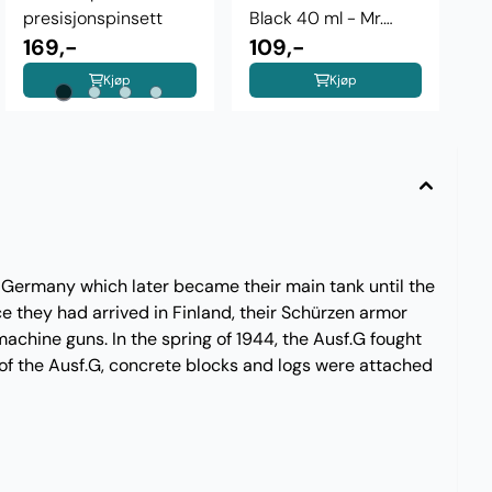
presisjonspinsett
Black 40 ml - Mr.
169,-
Hobby
109,-
Kjøp
Kjøp
 Germany which later became their main tank until the
ce they had arrived in Finland, their Schürzen armor
achine guns. In the spring of 1944, the Ausf.G fought
of the Ausf.G, concrete blocks and logs were attached