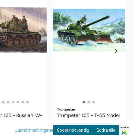
Trumpeter
 1:35 - Russian KV-
Trumpeter 1:35 - T-55 Model
1942 00358
1955 with BTU55 00313
Drevet av
339,-
Juster innstillingene
Godta nødvendig
Godta alle