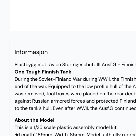
Informasjon
Plastbyggesett av en Sturmgeschutz III Ausf.G - Finnish
One Tough Finnish Tank
During the Soviet-Finland War during WWII, the Finnis
end of the war. Equipped to the low profile hull of the
was removed, tool boxes were placed on the rear deck, 
against Russian armored forces and protected Finland 
to the tank’s hull. Even after WWII, the Ausf.G continue
About the Model
This is a 1/35 scale plastic assembly model kit.
★Length: 189mm, Width: 85mm. Model faithfully reprod