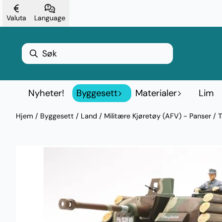
Hopp til innhold
Valuta
Language
Nyheter!
Byggesett
Materialer
Lim
Hjem
/
Byggesett
/
Land
/
Militære Kjøretøy (AFV) - Panser
/
T