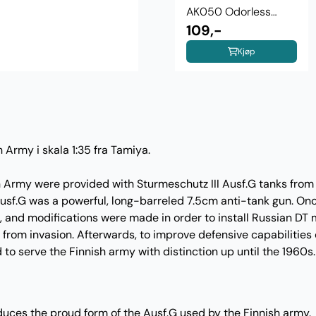
AK050 Odorless
Thinner 100 ml
109,-
Kjøp
 Army i skala 1:35 fra Tamiya.
h Army were provided with Sturmeschutz III Ausf.G tanks from
 Ausf.G was a powerful, long-barreled 7.5cm anti-tank gun. On
and modifications were made in order to install Russian DT m
from invasion. Afterwards, to improve defensive capabilities 
d to serve the Finnish army with distinction up until the 1960s.
uces the proud form of the Ausf.G used by the Finnish army.