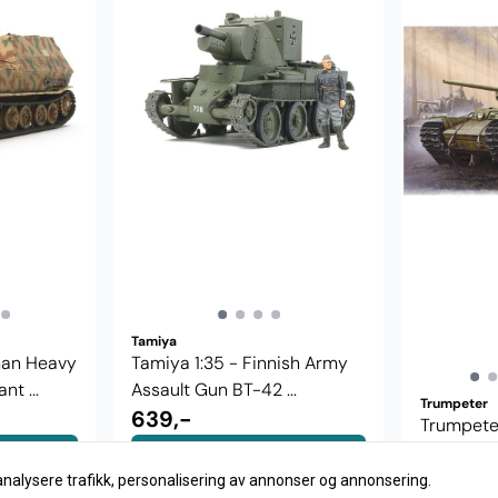
Tamiya
man Heavy
Tamiya 1:35 - Finnish Army
nt ...
Assault Gun BT-42 ...
Trumpeter
639,-
Trumpeter
1 model 
Kjøp
379,-
analysere trafikk, personalisering av annonser og annonsering.