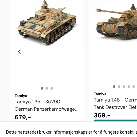
Tamiya
Tamiya
Tamiya 1:48 - Ger
Tamiya 1:35 - 35290
Tank Destroyer Elefa
German Panzerkampfwagen
369,-
III ...
679,-
Kjøp
Kjøp
Dette nettstedet bruker informasjonskapsler for å fungere korrekt, 