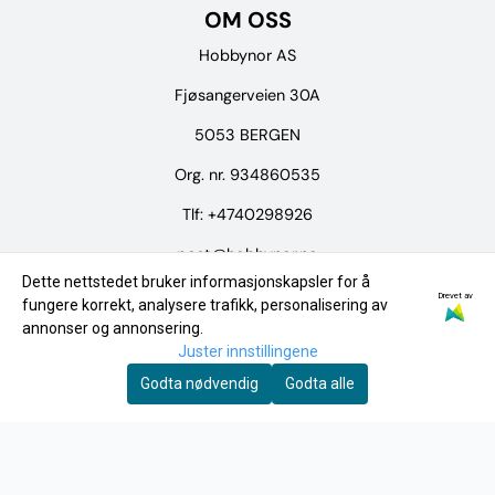
OM OSS
Hobbynor AS
Fjøsangerveien 30A
5053 BERGEN
Org. nr. 934860535
Tlf:
+4740298926
post@hobbynor.no
Dette nettstedet bruker informasjonskapsler for å
Drevet av
Meny
fungere korrekt, analysere trafikk, personalisering av
annonser og annonsering.
Logg på
Juster innstillingene
Merker
Godta nødvendig
Godta alle
Tilbud
INFO
Frakt og retur