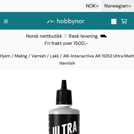
Hopp til innhold
NOK
Norwegian
Norsk nettbutikk ♡ Rask levering ⛟
Fri frakt over 1500,-
Hjem
/
Maling
/
Varnish / Lakk
/
AK-Interactive AK 11252 Ultra Matt
Varnish